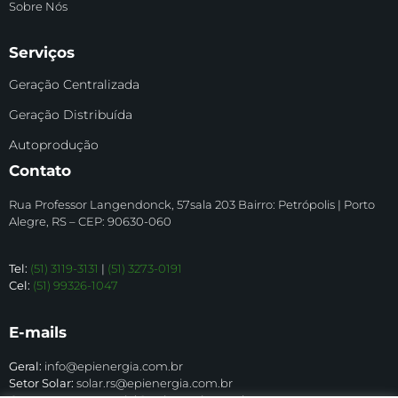
Sobre Nós
Serviços
Geração Centralizada
Geração Distribuída
Autoprodução
Contato
Rua Professor Langendonck, 57sala 203 Bairro: Petrópolis | Porto
Alegre, RS – CEP: 90630-060
Tel:
(51) 3119-3131
|
(51) 3273-0191
Cel:
(51) 99326-1047
E-mails
Geral:
info@epienergia.com.br
Setor Solar:
solar.rs@epienergia.com.br